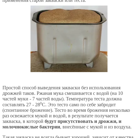
применения старой закваски или теста.
Простой способ выведения закваски без использования
дрожжей таков. Ржаная мука смешивается с водой (на 10
частей муки - 7 частей воды). Температура теста должна
0
составлять 27 - 28
С. Это тесто само по себе забродит
(спонтанное брожение). Тесто во время брожения несколько
раз освежается мукой и водой, в результате получается
закваска, в которой
будут присутствовать и дрожжи, и
молочнокислые бактерии
, внесённые с мукой и из воздуха.
Такая закваска не всегда бывает хорошей, зависит от качества