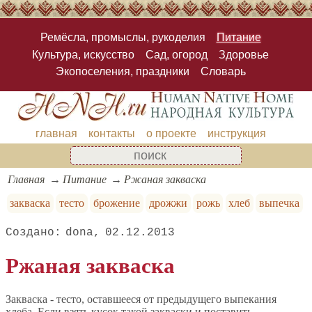
Ремёсла, промыслы, рукоделия
Питание
Культура, искусство
Сад, огород
Здоровье
Экопоселения, праздники
Словарь
главная
контакты
о проекте
инструкция
Главная
Питание
Ржаная закваска
закваска
тесто
брожение
дрожжи
рожь
хлеб
выпечка
dona
02.12.2013
Ржаная закваска
Закваска - тесто, оставшееся от предыдущего выпекания
хлеба. Если взять кусок такой закваски и поставить