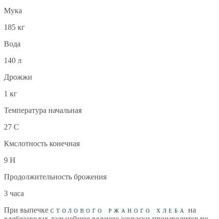
Мука
185 кг
Вода
140 л
Дрожжи
1 кг
Температура начальная
27 С
Кмслотность конечная
9 Н
Продолжительность брожения
3 часа
При выпечке
столового ржаного хлеба
на
хлебозаводах дальнейшее ведение закваски производится по