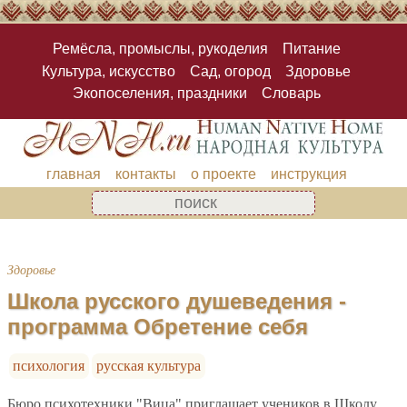
Ремёсла, промыслы, рукоделия
Питание
Культура, искусство
Сад, огород
Здоровье
Экопоселения, праздники
Словарь
главная
контакты
о проекте
инструкция
Здоровье
Школа русского душеведения -
программа Обретение себя
психология
русская культура
Бюро психотехники "Вица" приглашает учеников в Школу