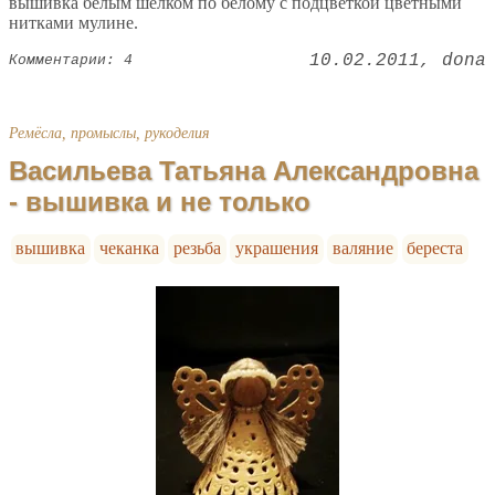
вышивка белым шелком по белому с подцветкой цветными
нитками мулине.
10.02.2011
dona
Комментарии: 4
Ремёсла, промыслы, рукоделия
Васильева Татьяна Александровна
- вышивка и не только
вышивка
чеканка
резьба
украшения
валяние
береста