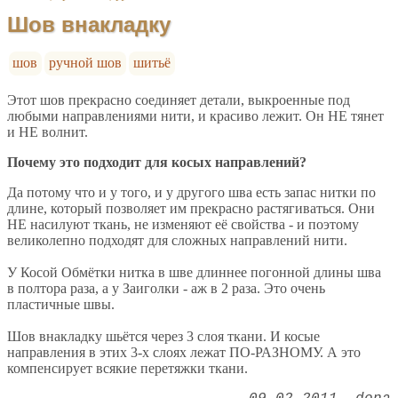
Шов внакладку
шов
ручной шов
шитьё
Этот шов прекрасно соединяет детали, выкроенные под
любыми направлениями нити, и красиво лежит. Он НЕ тянет
и НЕ волнит.
Почему это подходит для косых направлений?
Да потому что и у того, и у другого шва есть запас нитки по
длине, который позволяет им прекрасно растягиваться. Они
НЕ насилуют ткань, не изменяют её свойства - и поэтому
великолепно подходят для сложных направлений нити.
У Косой Обмётки нитка в шве длиннее погонной длины шва
в полтора раза, а у Заиголки - аж в 2 раза. Это очень
пластичные швы.
Шов внакладку шьётся через 3 слоя ткани. И косые
направления в этих 3-х слоях лежат ПО-РАЗНОМУ. А это
компенсирует всякие перетяжки ткани.