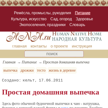
Ремёсла, промыслы, рукоделия
Питание
Культура, искусство
Сад, огород
Здоровье
Экопоселения, праздники
Словарь
главная
контакты
о проекте
инструкция
Главная
Питание
Простая домашняя выпечка
выпечка
дрожжи
тесто
жизнь в деревне
кельт
17.06.2011
Простая домашняя выпечка
Здесь фото обычной будничной выпечки к чаю - ватрушка,
булочки с корицей разной формы и
кекс
по рецепту Джейми