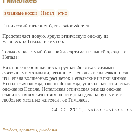
Гималаев
вязанные носки
Непал
этно
Этнический интернет бутик satori-store.ru
Представляет новую, яркую,этническую одежду из
магических Гималайских гор.
Только у нас самый большой ассортимент зимней одежды из
Непала:
Вязанные шерстяные носки ручная 2я вязка с самыми
сказочными мотивами, вязанные Непальские варежки,пледы
из Непала волшебных расцветок,Непальские шапки,зимняя
Непальская одежда,hand made одежда, уникальная этническая
одежда из Непала. Непальская этническая зимняя одежда
славится своим качеством шерсти,она сделана руками и с
любовью местных жителей гор Гималаев.
14.11.2011
satori-store.ru
Ремёсла, промыслы, рукоделия