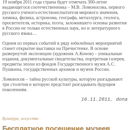
19 ноября 2011 года страна будет отмечать 300-летие
выдающегося соотечественника – М.В. Ломоносова, первого
русского ученого-естествоиспытателя мирового значения,
химика, физика, астронома, географа, металлурга, геолога,
просветителя, историка, поэта, заложившего основы развития
в России не только естественных наук, но и литературного
русского языка…
Одним из первых событий в ряду юбилейных мероприятий
станет открытие выставки на Пречистенке. В основе
развернутой экспозиции (художник А.Конов) – уникальные
издания, документальные свидетельства, портретная галерея,
предметы эпохи из фондов Государственного музея А.С.
Пушкина, государственных архивов и музеев России.
Ломоносов – тайна русской культуры, которую разгадывают
три столетия и которую предстоит разгадывать будущим
поколениям.
16.11.2011
dona
Культура, искусство
Бесплатное посещение музеев