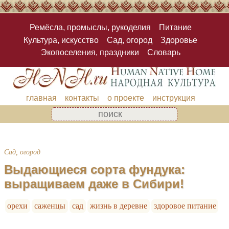
Ремёсла, промыслы, рукоделия
Питание
Культура, искусство
Сад, огород
Здоровье
Экопоселения, праздники
Словарь
главная
контакты
о проекте
инструкция
Сад, огород
Выдающиеся сорта фундука:
выращиваем даже в Сибири!
орехи
саженцы
сад
жизнь в деревне
здоровое питание