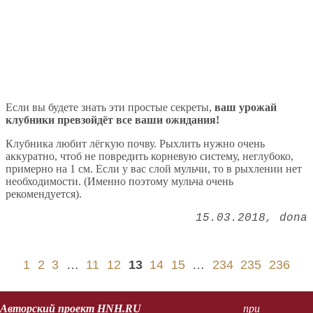
Если вы будете знать эти простые секреты,
ваш урожай
клубники превзойдёт все ваши ожидания!
Клубника любит лёгкую почву. Рыхлить нужно очень
аккуратно, чтоб не повредить корневую систему, неглубоко,
примерно на 1 см. Если у вас слой мульчи, то в рыхлении нет
необходимости. (Именно поэтому мульча очень
рекомендуется).
15.03.2018
dona
1
2
3
…
11
12
13
14
15
…
234
235
236
Авторский проект HNH.RU
при