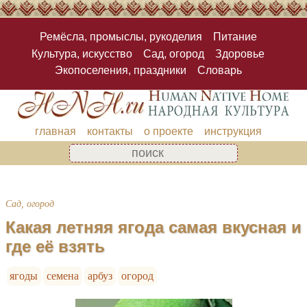
Ремёсла, промыслы, рукоделия
Питание
Культура, искусство
Сад, огород
Здоровье
Экопоселения, праздники
Словарь
главная
контакты
о проекте
инструкция
Сад, огород
Какая летняя ягода самая вкусная и
где её взять
ягоды
семена
арбуз
огород