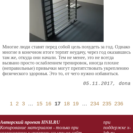
Многие люди ставят перед собой цель похудеть за год. Однако
многие в конечном итоге терпят неудачу, через год оказавшись
там же, откуда они начали. Тем не менее, это не всегда
вызвано просто ослаблением тренировок, иногда плохие
(неправильные) привычки могут препятствовать укреплению
физического здоровья. Это то, от чего нужно избавиться.
05.11.2017
dona
1
2
3
…
15
16
17
18
19
…
234
235
236
Авторский проект HNH.RU
при
Копирование материалов - только при
поддержке x-
согласовании и указании ссылки на сайт.
lab.ru