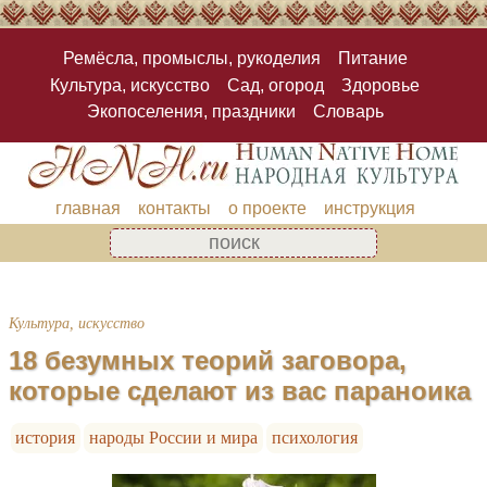
Ремёсла, промыслы, рукоделия
Питание
Культура, искусство
Сад, огород
Здоровье
Экопоселения, праздники
Словарь
главная
контакты
о проекте
инструкция
Культура, искусство
18 безумных теорий заговора,
которые сделают из вас параноика
история
народы России и мира
психология