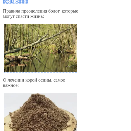
корня жизни
.
Правила преодоления болот, которые
могут спасти жизнь:
О лечении корой осины, самое
важное: