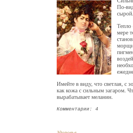
Сильны
По-вид
сырой
Тепло 
мере т
станов
морщи
пигмен
воздей
необх
ежедн
Имейте в виду, что светлая, с 
как кожа с сильным загаром. Ч
вырабатывает меланин.
Комментарии: 4
Здоровье