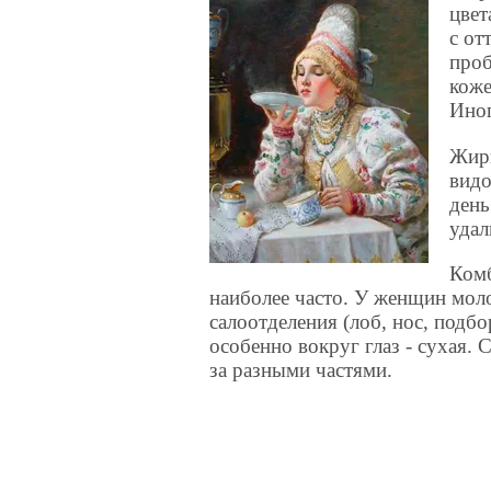
цвет
с от
проб
коже
Иног
Жир
видо
ден
удал
Комб
наиболее часто. У женщин моло
салоотделения (лоб, нос, подб
особенно вокруг глаз - сухая.
за разными частями.