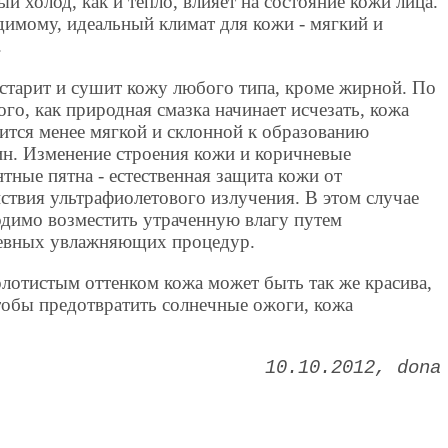
й холод, как и тепло, влияет на состояние кожи лица.
имому, идеальный климат для кожи - мягкий и
.
старит и сушит кожу любого типа, кроме жирной. По
ого, как природная смазка начинает исчезать, кожа
ится менее мягкой и склонной к образованию
н. Изменение строения кожи и коричневые
тные пятна - естественная защита кожи от
ствия ультрафиолетового излучения. В этом случае
одимо возместить утраченную влагу путем
евных увлажняющих процедур.
золотистым оттенком кожа может быть так же красива,
тобы предотвратить солнечные ожоги, кожа
10.10.2012
dona