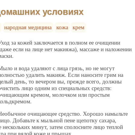
 домашних условиях
народная медицина
кожа
крем
Уход за кожей заключается в полном ее очищении
(даже если на лице нет макияжа), массаже и наложении
маски.
Мыло и вода удаляют с лица грязь, но не могут
полностью удалить макияж. Если наносите грим на
целый день, то вечером вы, прежде всего, должны
очистить лицо одним из специальных средств:
очищающим кремом, молочком или простым
кольдкремом.
Необычное очищающее средство. Хорошо намыльте
лицо. Добавьте к мыльной пене щепотку сахара,
е нескольких минут, затем сполосните лицо теплой
ура при вялой коже и прыщах.