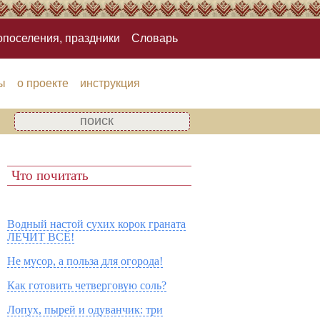
опоселения, праздники
Словарь
ы
о проекте
инструкция
Что почитать
Водный настой сухих корок граната
ЛЕЧИТ ВСЁ!
Не мусор, а польза для огорода!
Как готовить четверговую соль?
Лопух, пырей и одуванчик: три