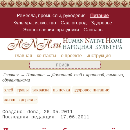
Ремёсла, промыслы, рукоделия
Питание
Культура, искусство
Сад, огород
Здоровье
Экопоселения, праздники
Словарь
главная
контакты
о проекте
инструкция
Главная
Питание
Домашний хлеб с крапивой, снытью,
одуванчиками
хлеб
травы
закваска
выпечка
здоровое питание
жизнь в деревне
dona
26.05.2011
17.06.2011