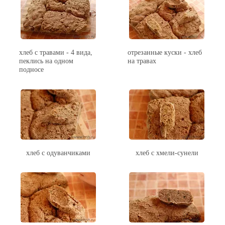
хлеб с травами - 4 вида,
отрезанные куски - хлеб
пеклись на одном
на травах
подносе
хлеб с одуванчиками
хлеб с хмели-сунели