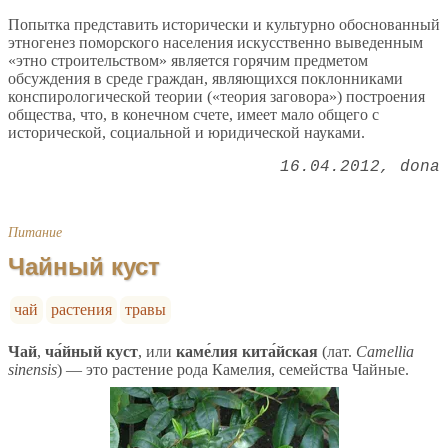
Попытка представить исторически и культурно обоснованный
этногенез поморского населения искусственно выведенным
«этно строительством» является горячим предметом
обсуждения в среде граждан, являющихся поклонниками
конспирологической теории («теория заговора») построения
общества, что, в конечном счете, имеет мало общего с
исторической, социальной и юридической науками.
16.04.2012
dona
Питание
Чайный куст
чай
растения
травы
Чай
,
ча́йный куст
, или
каме́лия кита́йская
(лат.
Camellia
sinensis
) — это растение рода Камелия, семейства Чайные.