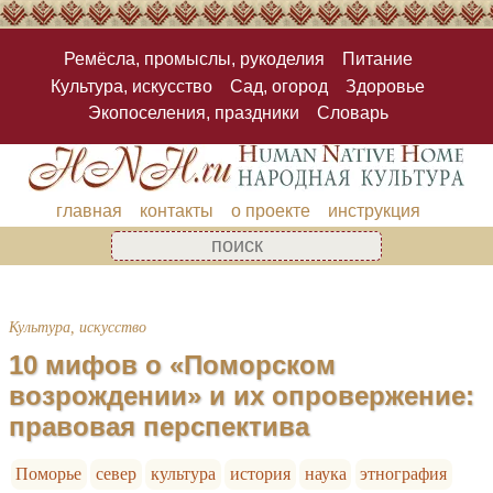
Ремёсла, промыслы, рукоделия
Питание
Культура, искусство
Сад, огород
Здоровье
Экопоселения, праздники
Словарь
главная
контакты
о проекте
инструкция
Культура, искусство
10 мифов о «Поморском
возрождении» и их опровержение:
правовая перспектива
Поморье
север
культура
история
наука
этнография