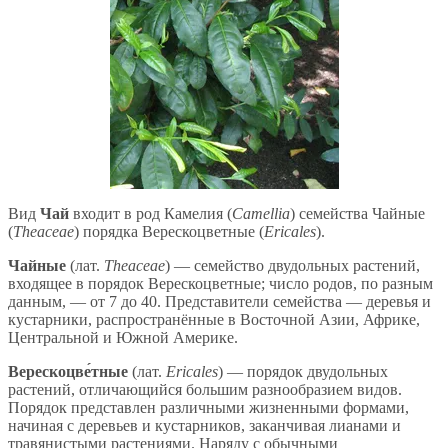
Вид
Чай
входит в род Камелия (
Camellia
) семейства Чайные
(
Theaceae
) порядка Верескоцветные (
Ericales
).
Чайные
(лат.
Theaceae
) — семейство двудольных растений,
входящее в порядок Верескоцветные; число родов, по разным
данным, — от 7 до 40. Представители семейства — деревья и
кустарники, распространённые в Восточной Азии, Африке,
Центральной и Южной Америке.
Верескоцве́тные
(лат.
Ericales
) — порядок двудольных
растений, отличающийся большим разнообразием видов.
Порядок представлен различными жизненными формами,
начиная с деревьев и кустарников, заканчивая лианами и
травянистыми растениями. Наряду с обычными