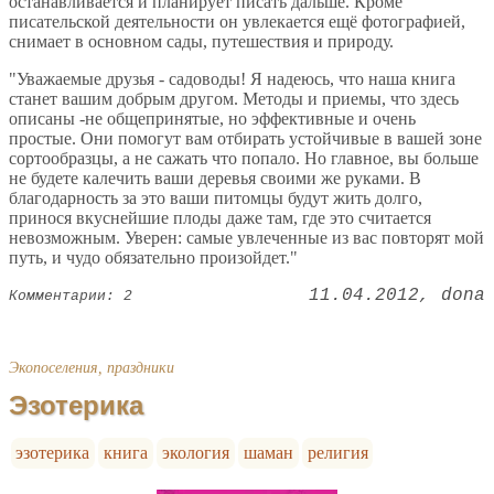
останавливается и планирует писать дальше. Кроме
писательской деятельности он увлекается ещё фотографией,
снимает в основном сады, путешествия и природу.
"Уважаемые друзья - садоводы! Я надеюсь, что наша книга
станет вашим добрым другом. Методы и приемы, что здесь
описаны -не общепринятые, но эффективные и очень
простые. Они помогут вам отбирать устойчивые в вашей зоне
сортообразцы, а не сажать что попало. Но главное, вы больше
не будете калечить ваши деревья своими же руками. В
благодарность за это ваши питомцы будут жить долго,
принося вкуснейшие плоды даже там, где это считается
невозможным. Уверен: самые увлеченные из вас повторят мой
путь, и чудо обязательно произойдет."
11.04.2012
dona
Комментарии: 2
Экопоселения, праздники
Эзотерика
эзотерика
книга
экология
шаман
религия