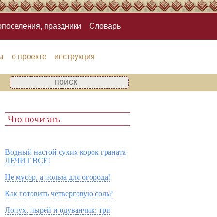
опоселения, праздники
Словарь
ы
о проекте
инструкция
Что почитать
Водный настой сухих корок граната
ЛЕЧИТ ВСЁ!
Не мусор, а польза для огорода!
Как готовить четверговую соль?
Лопух, пырей и одуванчик: три