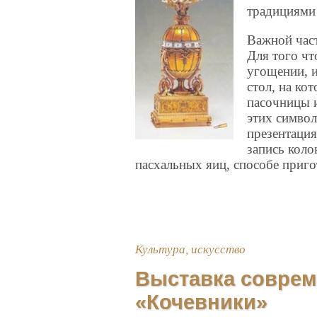
традициями 
Важной част
Для того чт
угощении, и
стол, на ко
пасочницы и
этих симво
презентация
запись коло
пасхальных яиц, способе приго
Культура, искусство
Выставка совре
«Кочевники»