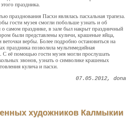
этого праздника.
ью празднования Пасхи являлась пасхальная трапеза.
обы гости музея смогли побольше узнать и об
 о самом празднике, в зале был накрыт праздничный
тором были представлены куличи, крашеные яйца,
 веточки вербы. Более подробно остановиться на
лах праздника позволила мультимедийная
. С её помощью гости музея могли прослушать
кольных звонов, узнать о символике крашеных
товления кулича и пасхи.
07.05.2012
dona
менных художников Калмыкии