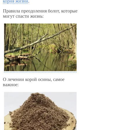
корня жизни
.
Правила преодоления болот, которые
могут спасти жизнь:
О лечении корой осины, самое
важное: