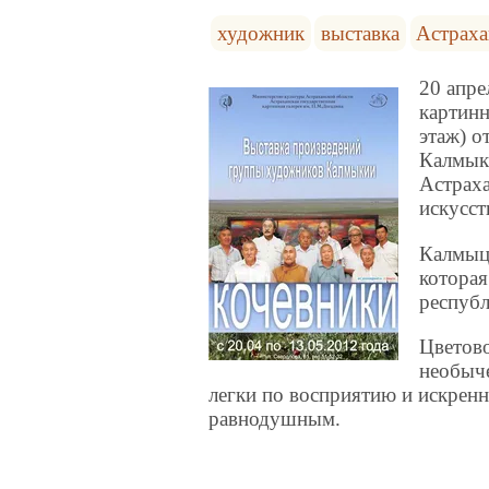
художник
выставка
Астраха
20 апре
картинн
этаж) о
Калмы
Астраха
искусс
Калмыц
которая
республ
Цветов
необыче
легки по восприятию и искренни
равнодушным.