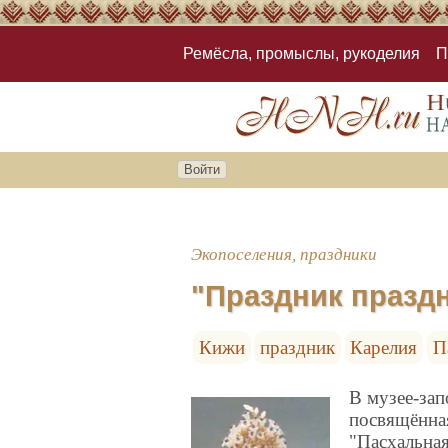
Ремёсла, промыслы, рукоделия
П
Войти
Экопоселения, праздники
"Праздник праздн
Кижи
праздник
Карелия
П
В музее-за
посвящённа
"Пасхальная