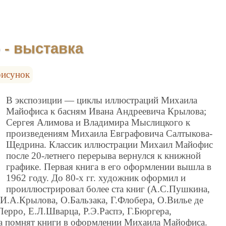
 - выставка
рисунок
В экспозиции — циклы иллюстраций Михаила
Майофиса к басням Ивана Андреевича Крылова;
Сергея Алимова и Владимира Мыслицкого к
произведениям Михаила Евграфовича Салтыкова-
Щедрина. Классик иллюстрации Михаил Майофис
после 20-летнего перерыва вернулся к книжной
графике. Первая книга в его оформлении вышла в
1962 году. До 80-х гг. художник оформил и
проиллюстрировал более ста книг (А.С.Пушкина,
И.А.Крылова, О.Бальзака, Г.Флобера, О.Вилье де
ерро, Е.Л.Шварца, Р.Э.Распэ, Г.Бюргера,
тва помнят книги в оформлении Михаила Майофиса.