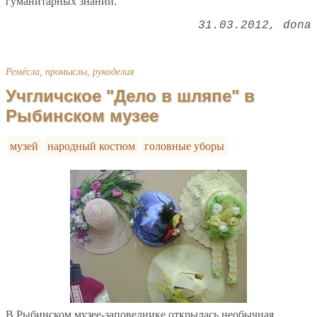
гуманитарных знаний.
31.03.2012
dona
Ремёсла, промыслы, рукоделия
Учгличcкое "Дело в шляпе" в
Рыбинском музее
музей
народный костюм
головные уборы
В Рыбинском музее-заповеднике открылась необычная