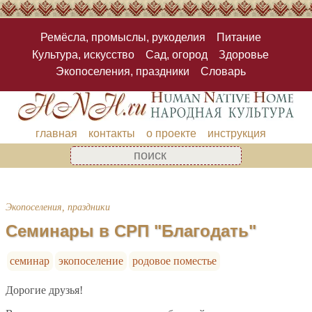
Ремёсла, промыслы, рукоделия
Питание
Культура, искусство
Сад, огород
Здоровье
Экопоселения, праздники
Словарь
главная
контакты
о проекте
инструкция
Экопоселения, праздники
Семинары в СРП "Благодать"
семинар
экопоселение
родовое поместье
Дорогие друзья!