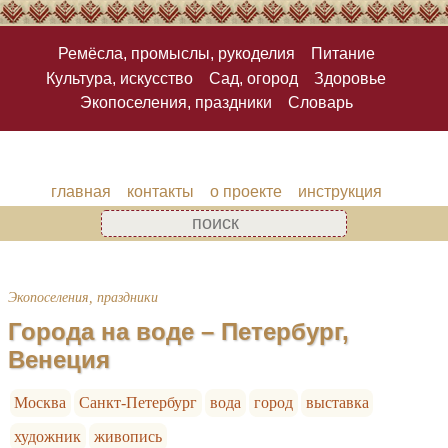
Ремёсла, промыслы, рукоделия
Питание
Культура, искусство
Сад, огород
Здоровье
Экопоселения, праздники
Словарь
главная
контакты
о проекте
инструкция
Экопоселения, праздники
Города на воде – Петербург,
Венеция
Москва
Санкт-Петербург
вода
город
выставка
художник
живопись