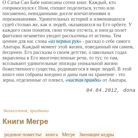
О Сатья Саи Бабе написаны сотни книг. Каждый, кто
соприкоснулся с Ним, спешит поделиться, устно или
письменно, невиданными доселе впечатлениями и
переживаниями. Удивительных историй и изменившихся
судеб столько же, как и людей, оказавшихся на Его орбите. У
каждого свои понятия, свои точки отсчета, и иногда полет
фантазии незаметно уводит рассказчика от истины. Тем
ценнее для нас слова
из первых рук
- рассказ о себе самого
Аватара. Каждый момент этой жизни, поведанный им самим,
бесценен. Его рассказы о своем детстве, о школьных годах
вкраплены в Его многочисленные речи, то тут, то там,
всплывают удивительные эпизоды уникальной жизни
божественного существа, родившегося в мире людей. В этой
книге они собраны воедино и даны нам на хранение - это
зерна, отделенные от плевел,
чистая правда
от Аватара.
04.04.2012
dona
Экопоселения, праздники
Книги Мегре
родовое поместье
книга
Мегре
Звенящие кедры