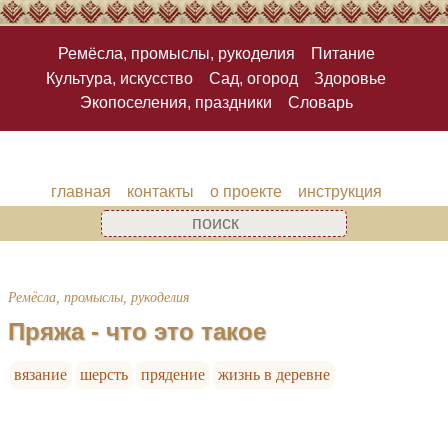
Ремёсла, промыслы, рукоделия
Питание
Культура, искусство
Сад, огород
Здоровье
Экопоселения, праздники
Словарь
главная
контакты
о проекте
инструкция
Ремёсла, промыслы, рукоделия
Пряжа - что это такое
вязание
шерсть
прядение
жизнь в деревне