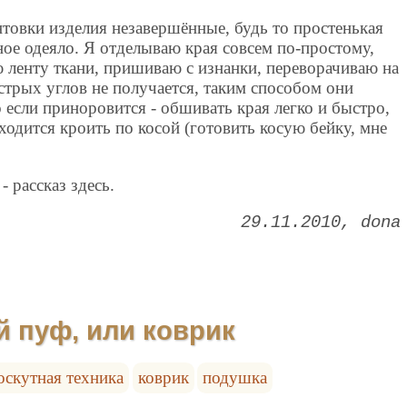
нтовки изделия незавершённые, будь то простенькая
ое одеяло. Я отделываю края совсем по-простому,
 ленту ткани, пришиваю с изнанки, переворачиваю на
трых углов не получается, таким способом они
о если приноровится - обшивать края легко и быстро,
ходится кроить по косой (готовить косую бейку, мне
- рассказ здесь.
29.11.2010
dona
й пуф, или коврик
оскутная техника
коврик
подушка