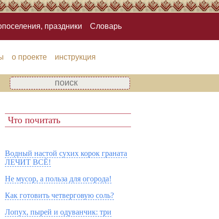
опоселения, праздники
Словарь
ы
о проекте
инструкция
Что почитать
Водный настой сухих корок граната
ЛЕЧИТ ВСЁ!
Не мусор, а польза для огорода!
Как готовить четверговую соль?
Лопух, пырей и одуванчик: три