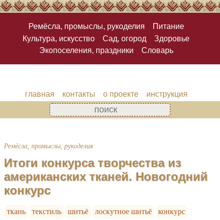
Ремёсла, промыслы, рукоделия
Питание
Культура, искусство
Сад, огород
Здоровье
Экопоселения, праздники
Словарь
главная
контакты
о проекте
инструкция
Ремёсла, промыслы, рукоделия
Итоги конкурса творчества из
американских тканей. Новогодний
конкурс
ткань
текстиль
шитьё
лоскутное шитьё
конкурс