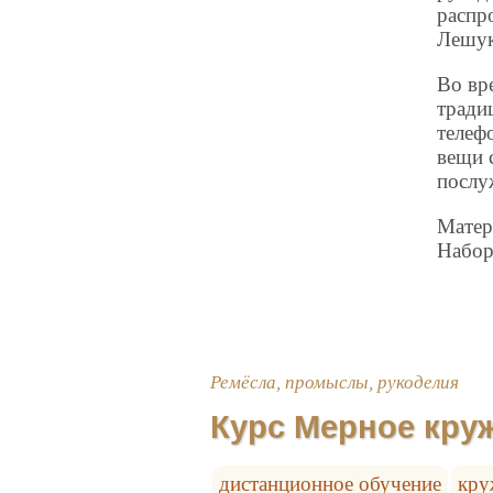
распр
Лешук
Во вр
тради
телеф
вещи 
послу
Матер
Набор
Ремёсла, промыслы, рукоделия
Курс Мерное кру
дистанционное обучение
кру