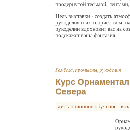
продернутой тесьмой, лентами
Цель выставки - создать атмос
рукоделия и их творчеством, н
рукоделии вдохновит вас на со
подскажет ваша фантазия.
Ремёсла, промыслы, рукоделия
Курс Орнаментал
Севера
дистанционное обучение
вяз
Орнам
рукод