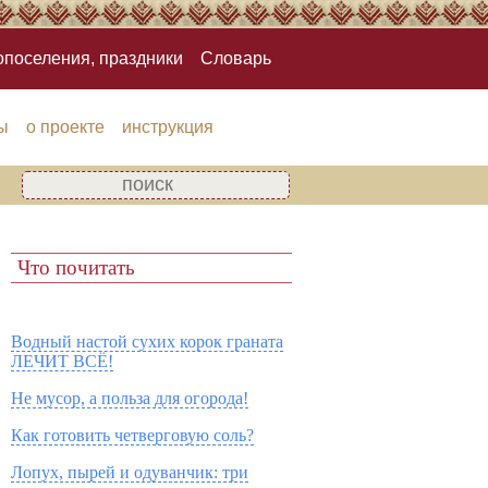
опоселения, праздники
Словарь
ы
о проекте
инструкция
Что почитать
Водный настой сухих корок граната
ЛЕЧИТ ВСЁ!
Не мусор, а польза для огорода!
Как готовить четверговую соль?
Лопух, пырей и одуванчик: три