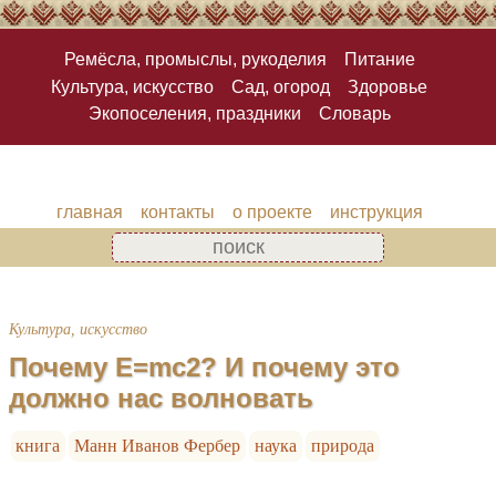
Ремёсла, промыслы, рукоделия
Питание
Культура, искусство
Сад, огород
Здоровье
Экопоселения, праздники
Словарь
главная
контакты
о проекте
инструкция
Культура, искусство
Почему E=mc2? И почему это
должно нас волновать
книга
Манн Иванов Фербер
наука
природа