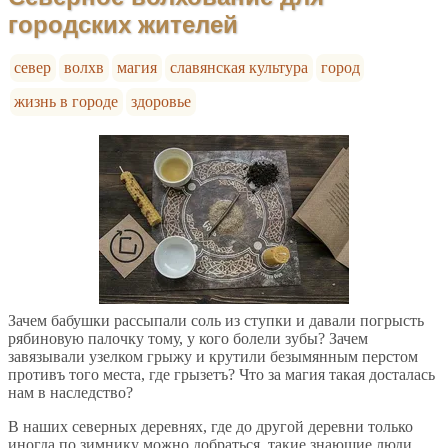
городских жителей
север
волхв
магия
славянская культура
город
жизнь в городе
здоровье
Зачем бабушки рассыпали соль из ступки и давали погрысть
рябиновую палочку тому, у кого болели зубы? Зачем
завязывали узелком грыжу и крутили безымянным перстом
противъ того места, где грызетъ? Что за магия такая досталась
нам в наследство?
В наших северных деревнях, где до другой деревни только
иногда по зимнику можно добраться, такие знающие люди,