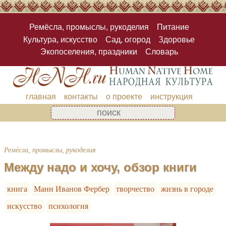
Ремёсла, промыслы, рукоделия
Питание
Культура, искусство
Сад, огород
Здоровье
Экопоселения, праздники
Словарь
главная
контакты
о проекте
инструкция
Ремёсла, промыслы, рукоделия
Между надо и хочу, обзор книги
книга
Манн Иванов Фербер
творчество
жизнь в городе
искусство
психология