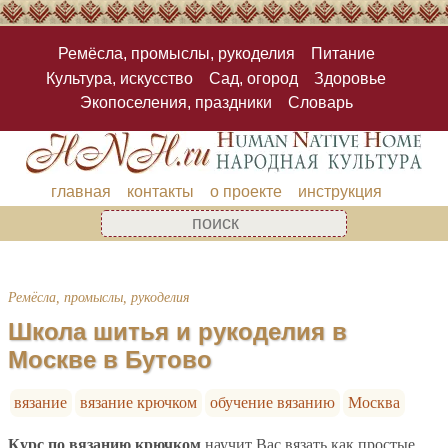
Ремёсла, промыслы, рукоделия
Питание
Культура, искусство
Сад, огород
Здоровье
Экопоселения, праздники
Словарь
главная
контакты
о проекте
инструкция
Ремёсла, промыслы, рукоделия
Школа шитья и рукоделия в
Москве в Бутово
вязание
вязание крючком
обучение вязанию
Москва
Курс по вязанию крючком
научит Вас вязать как простые