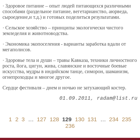
· Здоровое питание – опыт людей питающихся различными
способами (раздельное питание, вегетарианство, аюрведа,
сыроедение,и т.д.) и готовых поделиться результатами.
· Сельское хозяйство – принципы экологически чистого
земледелия и животноводства.
· Экономика экопоселения - варианты заработка вдали от
мегаполисов.
· Здоровье тела и души – травы Кавказа, техники личностного
роста, йога, цигун, жива, славянские и восточные боевые
искусства, мудры в индийском танце, симорон, шаманизм,
огнепроходцы и многое другое.
Сердце фестиваля – днем и ночью не затухающий костер.
01.09.2011
radam@list.ru
1
2
3
…
127
128
129
130
131
…
234
235
236