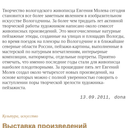
Творчество вологодского живописца Евгения Молева сегодня
становится все более заметным явлением в изобразительном
искусстве Вологодчины. За более чем тридцать лет активной
творческой работы художником написано около семисот
живописных произведений. Это многочисленные натурные
пейзажные этюды, созданные на улицах и площадях Вологды,
во время поездок на пленэры по Вологодчине и в ближайшие
северные области России, пейзажи-картины, выполненные в
мастерской по натурным впечатлениям, интерьерные
композиции, натюрморты, отдельные портреты. Приятно
отмечать, что именно последние годы стали для живописца
наиболее плодотворными. За прошедшие пять лет Евгений
Молев создал около четырехсот новых произведений, на
основе которых можно с полной уверенностью говорить о
наступлении поры творческой зрелости художника-
пейзажиста.
13.09.2011
dona
Культура, искусство
Выставка произведений