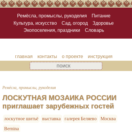
Ремёсла, промыслы, рукоделия
Питание
Культура, искусство
Сад, огород
Здоровье
Экопоселения, праздники
Словарь
главная
контакты
о проекте
инструкция
Ремёсла, промыслы, рукоделия
ЛОСКУТНАЯ МОЗАИКА РОССИИ
приглашает зарубежных гостей
лоскутное шитьё
выставка
галерея Беляево
Москва
Bernina