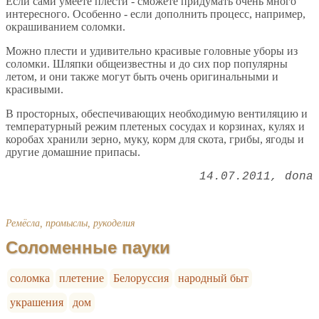
Если сами умеете плести - сможете придумать очень много
интересного. Особенно - если дополнить процесс, например,
окрашиванием соломки.
Можно плести и удивительно красивые головные уборы из
соломки. Шляпки общеизвестны и до сих пор популярны
летом, и они также могут быть очень оригинальными и
красивыми.
В просторных, обеспечивающих необходимую вентиляцию и
температурный режим плетеных сосудах и корзинах, кулях и
коробах хранили зерно, муку, корм для скота, грибы, ягоды и
другие домашние припасы.
14.07.2011
dona
Ремёсла, промыслы, рукоделия
Соломенные пауки
соломка
плетение
Белоруссия
народный быт
украшения
дом