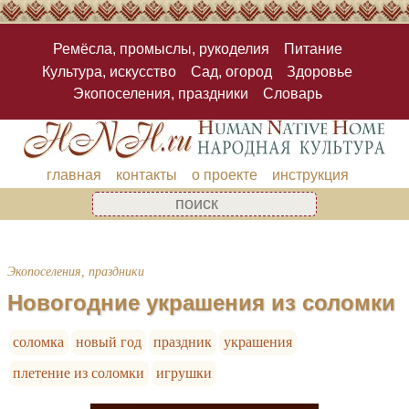
Ремёсла, промыслы, рукоделия
Питание
Культура, искусство
Сад, огород
Здоровье
Экопоселения, праздники
Словарь
главная
контакты
о проекте
инструкция
Экопоселения, праздники
Новогодние украшения из соломки
соломка
новый год
праздник
украшения
плетение из соломки
игрушки