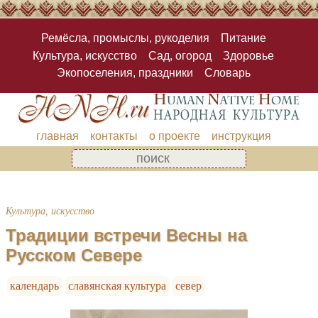
Ремёсла, промыслы, рукоделия
Питание
Культура, искусство
Сад, огород
Здоровье
Экопоселения, праздники
Словарь
главная
контакты
о проекте
инструкция
Культура, искусство
Традиции встречи Весны на
Русском Севере
календарь
славянская культура
север