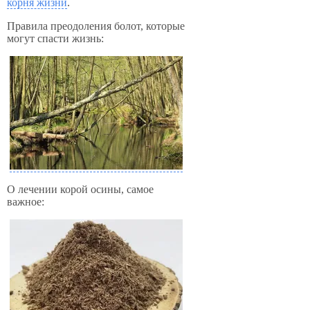
корня жизни
.
Правила преодоления болот, которые
могут спасти жизнь:
О лечении корой осины, самое
важное: