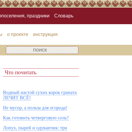
опоселения, праздники
Словарь
ы
о проекте
инструкция
Что почитать
Водный настой сухих корок граната
ЛЕЧИТ ВСЁ!
Не мусор, а польза для огорода!
Как готовить четверговую соль?
Лопух, пырей и одуванчик: три