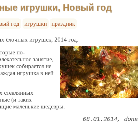
ные игрушки, Новый год
вый год
игрушки
праздник
х ёлочных игрушек, 2014 год.
торые по-
лекательное занятие,
грушек собирается не
 каждая игрушка в ней
х стеклянных
ные (и таких
оящие маленькие шедевры.
08.01.2014
dona