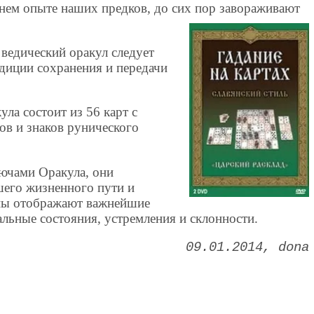
тнем опыте наших предков, до сих пор завораживают
ведический оракул следует
диции сохранения и передачи
ула состоит из 56 карт с
ов и знаков рунического
ючами Оракула, они
его жизненного пути и
уны отображают важнейшие
льные состояния, устремления и склонности.
09.01.2014
dona