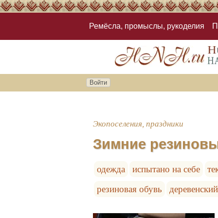
Ремёсла, промыслы, рукоделия
П
Войти
Экопоселения, праздники
Зимние резиновы
одежда
испытано на себе
те
резиновая обувь
деревенский