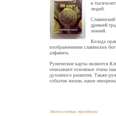
и тысячеле
людей.
Славянский 
древней тра
знаний.
Колода орак
изображениями славянских бог
алфавита.
Рунические карты являются Кл
описывают основные этапы наш
духовного развития. Также р
события жизни, наши эмоциона
Экопоселения, праздники