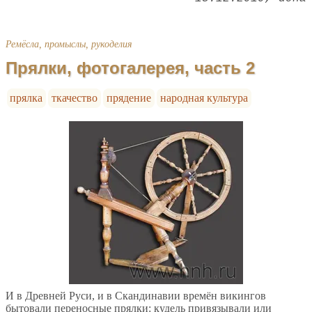
Ремёсла, промыслы, рукоделия
Прялки, фотогалерея, часть 2
прялка
ткачество
прядение
народная культура
И в Древней Руси, и в Скандинавии времён викингов
бытовали переносные прялки: кудель привязывали или