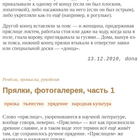
прикалывали к одному её концу (если он был плоским,
лопаточкой), либо насаживали на него (если он был острым),
либо укрепляли как-то ещё (например, в рогульке).
Другой конец вставляли за пояс — и женщина, придерживая
пряслице локтем, работала стоя или даже на ходу, когда шла в
поле, гнала корову, приглядывала за гусями... Дома, вынув из-
за пояса, нижний конец прялки втыкали в отверстие лавки
или специальной доски — «донца».
13.12.2010
dona
Ремёсла, промыслы, рукоделия
Прялки, фотогалерея, часть 1
прялка
ткачество
прядение
народная культура
Слово «пряслице», укоренившееся в научной литературе,
вообще говоря, неверно. «Пряслень» — вот как произносили
древние славяне, и в таком виде этот термин всё ещё живёт
там, где сохранилось ручное прядение. «Пряслицем» же
называли и называют прялку.