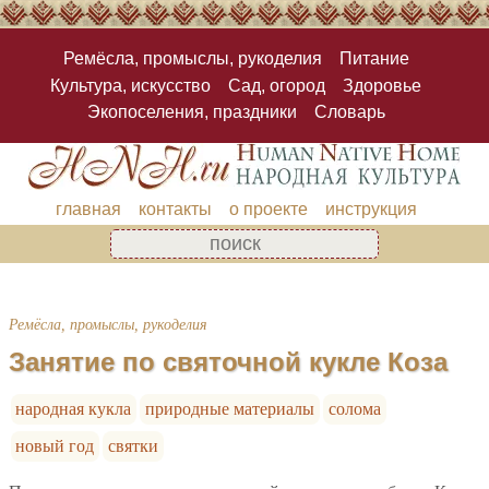
Ремёсла, промыслы, рукоделия
Питание
Культура, искусство
Сад, огород
Здоровье
Экопоселения, праздники
Словарь
главная
контакты
о проекте
инструкция
Ремёсла, промыслы, рукоделия
Занятие по святочной кукле Коза
народная кукла
природные материалы
солома
новый год
святки