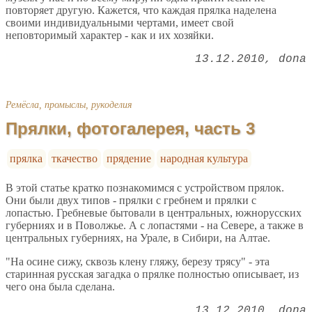
повторяет другую. Кажется, что каждая прялка наделена
своими индивидуальными чертами, имеет свой
неповторимый характер - как и их хозяйки.
13.12.2010
dona
Ремёсла, промыслы, рукоделия
Прялки, фотогалерея, часть 3
прялка
ткачество
прядение
народная культура
В этой статье кратко познакомимся с устройством прялок.
Они были двух типов - прялки с гребнем и прялки с
лопастью. Гребневые бытовали в центральных, южнорусских
губерниях и в Поволжье. А с лопастями - на Севере, а также в
центральных губерниях, на Урале, в Сибири, на Алтае.
"На осине сижу, сквозь клену гляжу, березу трясу" - эта
старинная русская загадка о прялке полностью описывает, из
чего она была сделана.
13.12.2010
dona