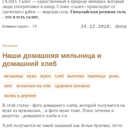
ГАЛИТ. Галит — единственный в природе минерал, который
люди употребляют в пищу. Слово «галит» происходит от
греческого gallos — морская соль.
Гималайская розовая соль
- это и есть галит.
14.12.2010
dona
Комментарии: 75
Питание
Наши домашняя мельница и
домашний хлеб
мельница
мука
зерно
хлеб
выпечка
пшеница
рожь
овёс
испытано на себе
здоровое питание
жизнь в деревне
В этой статье - фото домашнего хлеба, который получается на
муке из мукомолки, , и фото муки тоже. Плюс печенье и
рецепты - домашнего хлеба и т.п.
Хлеб получается не такой пышный как белые булочки, тесто