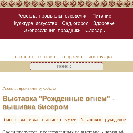
Ремёсла, промыслы, рукоделия
Питание
Культура, искусство
Сад, огород
Здоровье
Экопоселения, праздники
Словарь
главная
контакты
о проекте
инструкция
Ремёсла, промыслы, рукоделия
Выставка "Рожденные огнем" -
вышивка бисером
бисер
вышивка
выставка
музей
Ульяновск
рукоделие
Среди предметов, представленных на выставке, - нарядный