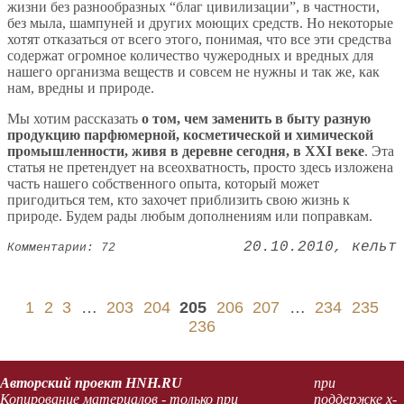
жизни без разнообразных “благ цивилизации”, в частности,
без мыла, шампуней и других моющих средств. Но некоторые
хотят отказаться от всего этого, понимая, что все эти средства
содержат огромное количество чужеродных и вредных для
нашего организма веществ и совсем не нужны и так же, как
нам, вредны и природе.
Мы хотим рассказать
о том, чем заменить в быту разную
продукцию парфюмерной, косметической и химической
промышленности, живя в деревне сегодня, в XXI веке
. Эта
статья не претендует на всеохватность, просто здесь изложена
часть нашего собственного опыта, который может
пригодиться тем, кто захочет приблизить свою жизнь к
природе. Будем рады любым дополнениям или поправкам.
20.10.2010
кельт
Комментарии: 72
1
2
3
…
203
204
205
206
207
…
234
235
236
Авторский проект HNH.RU
при
Копирование материалов - только при
поддержке x-