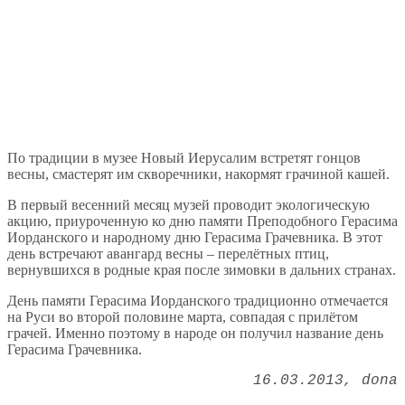
По традиции в музее Новый Иерусалим встретят гонцов
весны, смастерят им скворечники, накормят грачиной кашей.
В первый весенний месяц музей проводит экологическую
акцию, приуроченную ко дню памяти Преподобного Герасима
Иорданского и народному дню Герасима Грачевника. В этот
день встречают авангард весны – перелётных птиц,
вернувшихся в родные края после зимовки в дальних странах.
День памяти Герасима Иорданского традиционно отмечается
на Руси во второй половине марта, совпадая с прилётом
грачей. Именно поэтому в народе он получил название день
Герасима Грачевника.
16.03.2013
dona