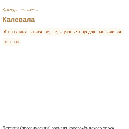
Культура, искусство
Калевала
Финляндия
книга
культура разных народов
мифология
легенда
Детский (прозаический) вариант карело-финского эпоса