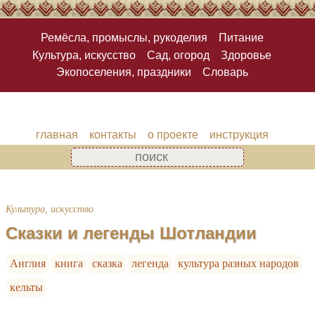
Ремёсла, промыслы, рукоделия
Питание
Культура, искусство
Сад, огород
Здоровье
Экопоселения, праздники
Словарь
главная
контакты
о проекте
инструкция
Культура, искусство
Сказки и легенды Шотландии
Англия
книга
сказка
легенда
культура разных народов
кельты