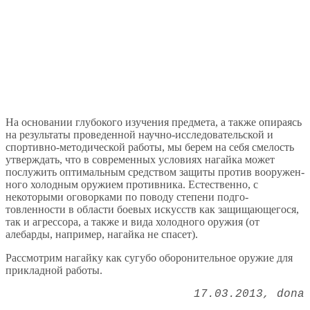
На основании глубокого изучения предмета, а также опираясь
на результаты проведенной науч­но-исследовательской и
спортивно-методической работы, мы берем на себя смелость
утверждать, что в современных условиях нагайка может
послужить оптимальным средством защиты против вооружен­
ного холодным оружием противника. Естественно, с
некоторыми оговорками по поводу степени подго­
товленности в области боевых искусств как защи­щающегося,
так и агрессора, а также и вида холод­ного оружия (от
алебарды, например, нагайка не спа­сет).
Рассмотрим нагайку как сугубо оборонительное оружие для
прикладной работы.
17.03.2013
dona