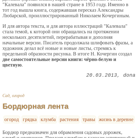
"Калевала" появился в нашей стране в 1953 году. Именно в
тот год вышла книга, содержавшая пересказ Александры
Любарской, проиллюстрированный Николаем Кочергиным.
И для автора текста, и для автора иллюстраций "Калевала"
стала темой, к которой они обращались на протяжении
нескольких десятилетий, перерабатывая и дополняя
начальные версии. Писатель продолжала шлифовать фразы, а
художник делал всё новые и новые листы, стремясь к
предельной образности рисунка. В итоге Н. Кочергин создал
две самостоятельные версии книги: чёрно-белую и
цветную
.
20.03.2013
dona
Сад, огород
Бордюрная лента
огород
грядка
клумба
растения
травы
жизнь в деревне
Бордюр предназначен для обрамления садовых дорожек,
клумб и цветников. Придает клумбам и газонам эстетичный и