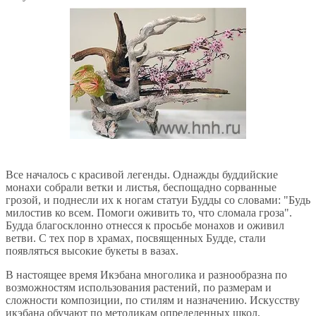
Все началось с красивой легенды. Однажды буддийские
монахи собрали ветки и листья, беспощадно сорванные
грозой, и поднесли их к ногам статуи Будды со словами: "Будь
милостив ко всем. Помоги оживить то, что сломала гроза".
Будда благосклонно отнесся к просьбе монахов и оживил
ветви. С тех пор в храмах, посвященных Будде, стали
появляться высокие букеты в вазах.
В настоящее время Икэбана многолика и разнообразна по
возможностям использования растений, по размерам и
сложности композиции, по стилям и назначению. Искусству
икэбана обучают по методикам определенных школ,