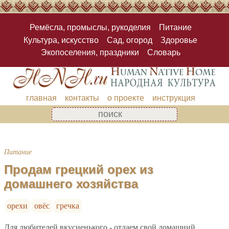
Ремёсла, промыслы, рукоделия
Питание
Культура, искусство
Сад, огород
Здоровье
Экопоселения, праздники
Словарь
главная
контакты
о проекте
инструкция
Питание
Продам грецкий орех из
домашнего хозяйства
орехи
овёс
гречка
Для любителей вкусненького - отдаем свой домашний