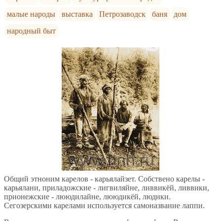
малые народы
выставка
Петрозаводск
баня
дом
народный быт
Общий этноним карелов - карьялайзет. Собствено карелы -
карьялани, приладожские - лигвиляйне, ливвикёй, ливвики,
прионежские - лююдилайне, лююдикёй, людики.
Сегозерскими карелами используется самоназвание лаппи.