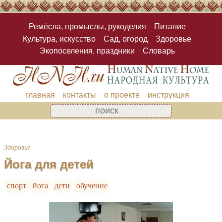
Ремёсла, промыслы, рукоделия
Питание
Культура, искусство
Сад, огород
Здоровье
Экопоселения, праздники
Словарь
главная
контакты
о проекте
инструкция
Здоровье
Йога для детей
спорт
йога
дети
обучение