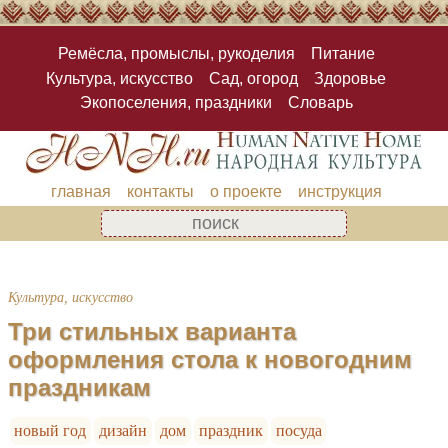
Ремёсла, промыслы, рукоделия
Питание
Культура, искусство
Сад, огород
Здоровье
Экопоселения, праздники
Словарь
главная
контакты
о проекте
инструкция
Культура, искусство
Три стильных варианта
оформления стола к новогодним
праздникам
новый год
дизайн
дом
праздник
посуда