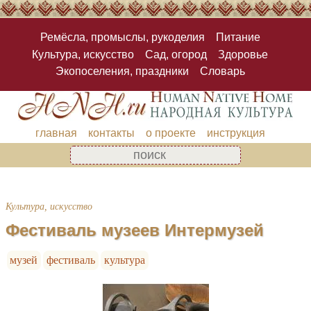
Ремёсла, промыслы, рукоделия
Питание
Культура, искусство
Сад, огород
Здоровье
Экопоселения, праздники
Словарь
главная
контакты
о проекте
инструкция
Культура, искусство
Фестиваль музеев Интермузей
музей
фестиваль
культура