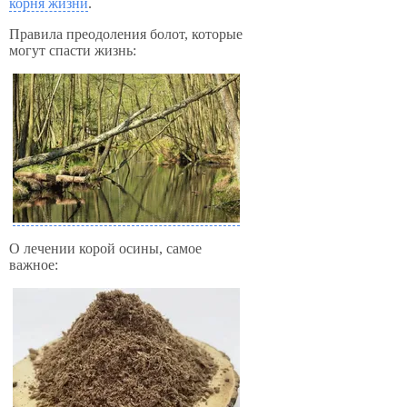
корня жизни
.
Правила преодоления болот, которые
могут спасти жизнь:
О лечении корой осины, самое
важное: