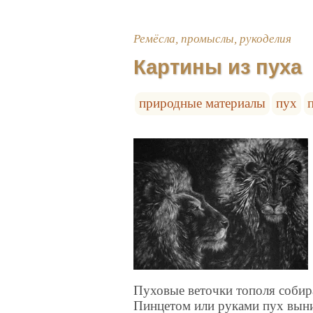
Ремёсла, промыслы, рукоделия
Картины из пуха
природные материалы
пух
Пуховые веточки тополя собир
Пинцетом или руками пух выни