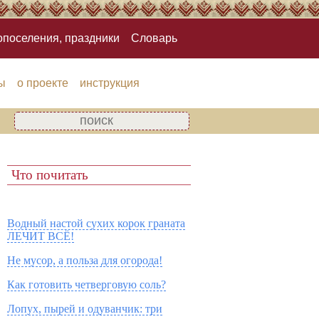
опоселения, праздники
Словарь
ы
о проекте
инструкция
Что почитать
Водный настой сухих корок граната
ЛЕЧИТ ВСЁ!
Не мусор, а польза для огорода!
Как готовить четверговую соль?
Лопух, пырей и одуванчик: три