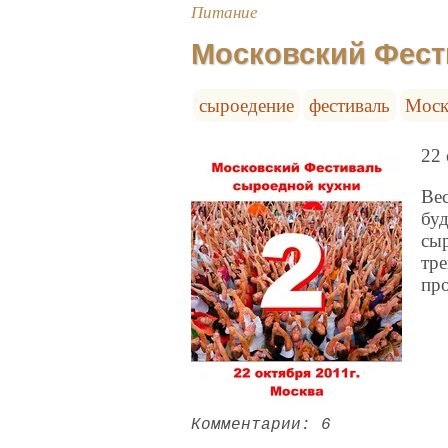
Питание
Московский Фест
сыроедение
фестиваль
Моск
22 
Вес
буд
сы
тре
про
Комментарии: 6