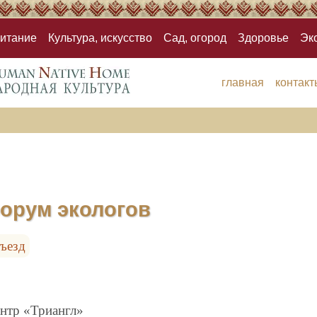
итание
Культура, искусство
Сад, огород
Здоровье
Эк
главная
контакт
орум экологов
съезд
ентр «Триангл»