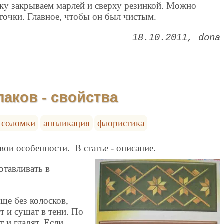
нку закрываем марлей и сверху резинкой. Можно
еточки. Главное, чтобы он был чистым.
18.10.2011
dona
аков - свойства
з соломки
аппликация
флористика
вои особенности. В статье - описание.
отавливать в
еще без колосков,
 и сушат в тени. По
 и гладят. Если